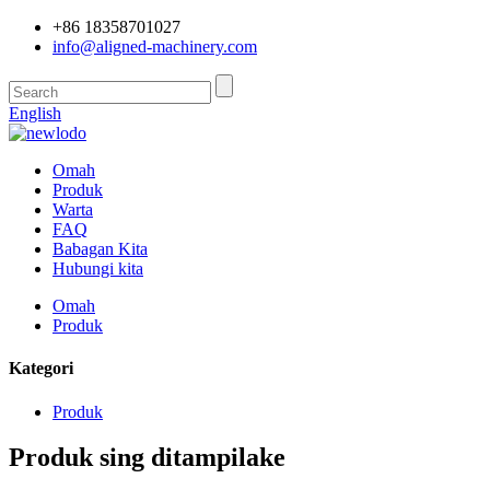
+86 18358701027
info@aligned-machinery.com
English
Omah
Produk
Warta
FAQ
Babagan Kita
Hubungi kita
Omah
Produk
Kategori
Produk
Produk sing ditampilake