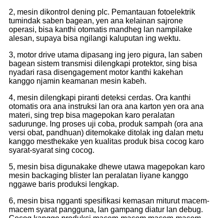
2, mesin dikontrol dening plc. Pemantauan fotoelektrik
tumindak saben bagean, yen ana kelainan sajrone
operasi, bisa kanthi otomatis mandheg lan nampilake
alesan, supaya bisa ngilangi kaluputan ing wektu.
3, motor drive utama dipasang ing jero pigura, lan saben
bagean sistem transmisi dilengkapi protektor, sing bisa
nyadari rasa disengagement motor kanthi kakehan
kanggo njamin keamanan mesin kabeh.
4, mesin dilengkapi piranti deteksi cerdas. Ora kanthi
otomatis ora ana instruksi lan ora ana karton yen ora ana
materi, sing trep bisa magepokan karo peralatan
sadurunge. Ing proses uji coba, produk sampah (ora ana
versi obat, pandhuan) ditemokake ditolak ing dalan metu
kanggo mesthekake yen kualitas produk bisa cocog karo
syarat-syarat sing cocog.
5, mesin bisa digunakake dhewe utawa magepokan karo
mesin backaging blister lan peralatan liyane kanggo
nggawe baris produksi lengkap.
6, mesin bisa ngganti spesifikasi kemasan miturut macem-
macem syarat pangguna, lan gampang diatur lan debug.