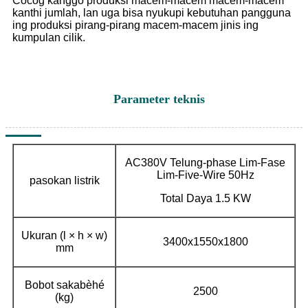
Cocog kanggo produksi macem-macem macem-macem
kanthi jumlah, lan uga bisa nyukupi kebutuhan pangguna
ing produksi pirang-pirang macem-macem jinis ing
kumpulan cilik.
Parameter teknis
AC380V Telung-phase Lim-Fase
Lim-Five-Wire 50Hz
pasokan listrik
Total Daya 1.5 KW
Ukuran (l × h × w)
3400x1550x1800
mm
Bobot sakabèhé
2500
(kg)