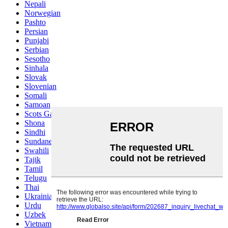
Nepali
Norwegian
Pashto
Persian
Punjabi
Serbian
Sesotho
Sinhala
Slovak
Slovenian
Somali
Samoan
Scots Gaelic
Shona
Sindhi
Sundanese
Swahili
Tajik
Tamil
Telugu
Thai
Ukrainian
Urdu
Uzbek
Vietnamese