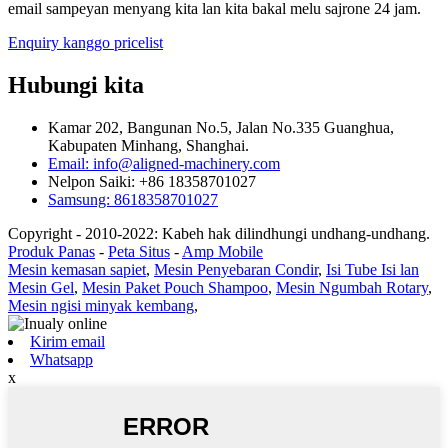
email sampeyan menyang kita lan kita bakal melu sajrone 24 jam.
Enquiry kanggo pricelist
Hubungi kita
Kamar 202, Bangunan No.5, Jalan No.335 Guanghua,
Kabupaten Minhang, Shanghai.
Email: info@aligned-machinery.com
Nelpon Saiki: +86 18358701027
Samsung: 8618358701027
Copyright - 2010-2022: Kabeh hak dilindhungi undhang-undhang.
Produk Panas
-
Peta Situs
-
Amp Mobile
Mesin kemasan sapiet
,
Mesin Penyebaran Condir
,
Isi Tube Isi lan
Mesin Gel
,
Mesin Paket Pouch Shampoo
,
Mesin Ngumbah Rotary
,
Mesin ngisi minyak kembang
,
Kirim email
Whatsapp
x