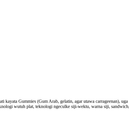
ti kayata Gummies (Gum Arab, gelatin, agar utawa carrageenan), uga 
logi wutuh plat, teknologi ngeculke siji-wektu, warna siji, sandwich,