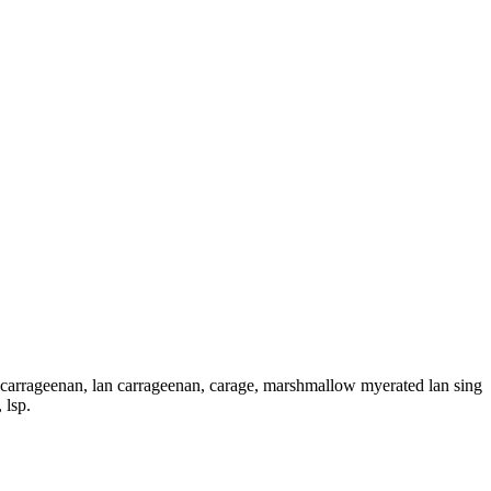
carrageenan, lan carrageenan, carage, marshmallow myerated lan sing
 lsp.