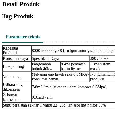
Detail Produk
Tag Produk
Parameter teknis
Kapasitas
8000-20000 kg / 8 jam (gumantung saka bentuk per
Produksi
Konsumsi daya
Spesifikasi Daya
380v 50Hz
Pangolahan
85kw peralatan
11kw sistem
Line pouring
bubuk 40kw
bantu liyane
masak
(Tekanan uap luwih saka 0,8MPA)
Iku gumantung
Volume uap
konsumsi banyu
produksi
Udhara sing
7-8m3 / min (tekanan udara kompres 0.6Mpa)
dikompres
2- banyu
0.35m3 / min
kadhemen
Suhu peralatan sekitar T yaiku 22- 25c, lan asor ing ngisor 55%