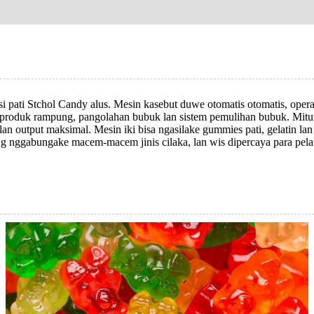
 pati Stchol Candy alus. Mesin kasebut duwe otomatis otomatis, operas
g produk rampung, pangolahan bubuk lan sistem pemulihan bubuk. Mitur
lan output maksimal. Mesin iki bisa ngasilake gummies pati, gelatin l
g nggabungake macem-macem jinis cilaka, lan wis dipercaya para pelang