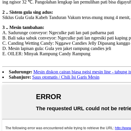
ing ngisor 32 ℃. Pangolahan lengkap lan pemulihan pati bisa digayu
2 .. Sistem gula sing adus:
Siklus Gula Gula Kabeh Tanduran Vakum terus-mung mung 4 menit, 
3 .. Mesin tambahan:
A. Sadurunge conveyor: Ngeculke pati lan pati patharna pati
B. Bali saka sabuk conveyor: Ngeculke pati lan ngresiki pati kaping 
C. Canding Wetting Candy: Nggawe Candies Jelly Dipasang kanggo 
D. Mesin lapisan gula: Gula yen jaket rampung candies jeli
E. OILER: Minyak Rampung Candy Rampung
Sadurunge:
Mesin diskon cairan biasa ngisi mesin line - tabung 
Sabanjure:
Saus otomatis / Chili Isi Garis Mesin