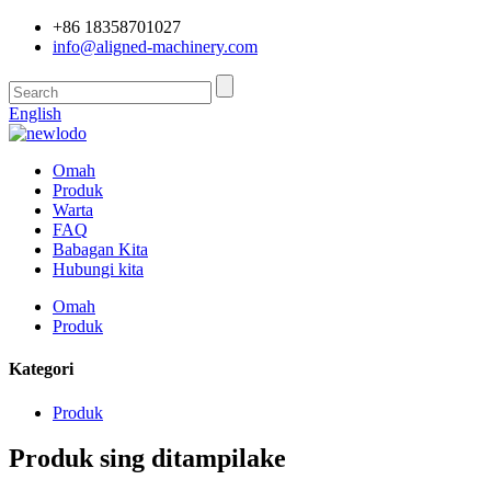
+86 18358701027
info@aligned-machinery.com
English
Omah
Produk
Warta
FAQ
Babagan Kita
Hubungi kita
Omah
Produk
Kategori
Produk
Produk sing ditampilake